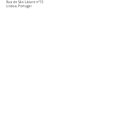
Rua de São Lázaro nº72
Lisboa, Portugal
Horário Carpintarias
Inverno:
quinta-domingo: 12h-18h00
Horário Miradouro de Baixo
a anunciar brevemente a nova época
Geral
(Horário de atendimento / consultation hours:
Segunda-Sexta, 11h-16h / Monday-Friday, 11am-4pm)
Telefone:
213815891
E-mail: carpintarias@csl-lisboa.pt
Imprensa
E-mail: imprensa@csl-lisboa.pt
Subscreva a newsletter
Livro de reclamações online