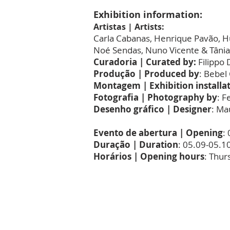
Exhibition information:
Artistas | Artists:
Carla Cabanas, Henrique Pavão, H
Noé Sendas, Nuno Vicente & Tânia
Curadoria | Curated by:
Filippo 
Produção | Produced by
: Bebel
Montagem | Exhibition installa
Fotografia | Photography by
: F
Desenho gráfico | Designer
: Ma
Evento de abertura | Opening
:
Duração | Duration
: 05.09-05.1
Horários | Opening hours
: Thu