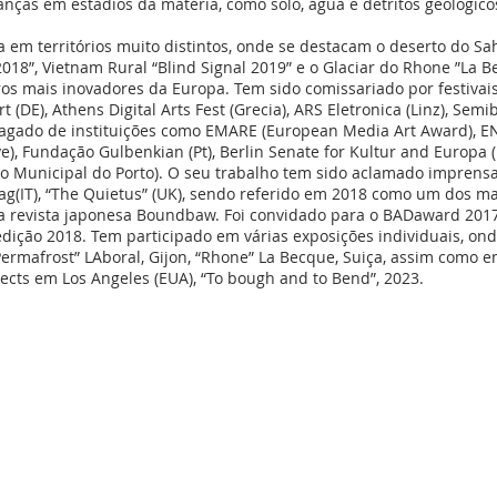
nças em estádios da matéria, como solo, água e detritos geológic
 em territórios muito distintos, onde se destacam o deserto do Sah
 2018”, Vietnam Rural “Blind Signal 2019” e o Glaciar do Rhone ”La 
os mais inovadores da Europa. Tem sido comissariado por festivai
rt (DE), Athens Digital Arts Fest (Grecia), ARS Eletronica (Linz), Sem
agado de instituições como EMARE (European Media Art Award), E
, Fundação Gulbenkian (Pt), Berlin Senate for Kultur and Europa (DE
tro Municipal do Porto). O seu trabalho tem sido aclamado imprensa 
(IT), “The Quietus” (UK), sendo referido em 2018 como um dos mais 
a revista japonesa Boundbaw. Foi convidado para o BADaward 2017, 
edição 2018. Tem participado em várias exposições individuais, ond
“Permafrost” LAboral, Gijon, “Rhone” La Becque, Suiça, assim como 
jects em Los Angeles (EUA), “To bough and to Bend”, 2023.