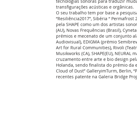
tecnologias sonoras para traduzir muda
transfigurações acústicas e orgânicas.
O seu trabalho tem por base a pesquisa
“Resiliência2017”, Sibéria “ Permafrost
pela SHAPE como um dos artistas sonor
(AU), Novas Frequências (Brasil), Cyneta
prémios e mecenato de um conjunto al
Audiovisual), EDIGMA (prémio Semibreve)
Art for Rural Communities), Rivoli (Tea
Musikworks (CA), SHAPE(EU), NEURAL mag
cruzamento entre arte e bio design pel
Holanda, sendo finalista do prémio da 
Cloud of Dust” GalleryimTurm, Berlin, 
recentes patente na Galeria Bridge Pro