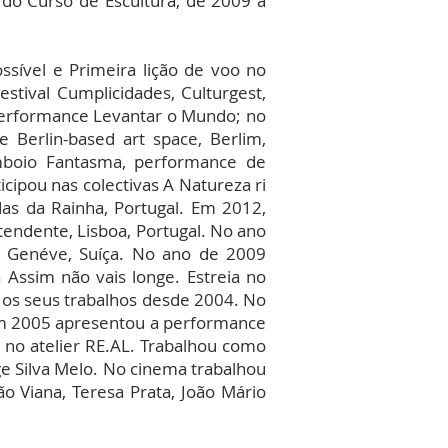
 do Curso de Escultura, de 2009 a
ível e Primeira lição de voo no
tival Cumplicidades, Culturgest,
performance Levantar o Mundo; no
Berlin-based art space, Berlim,
omboio Fantasma, performance de
cipou nas colectivas A Natureza ri
das da Rainha, Portugal. Em 2012,
tendente, Lisboa, Portugal. No ano
t, Genéve, Suíça. No ano de 2009
Assim não vais longe. Estreia no
s os seus trabalhos desde 2004. No
. Em 2005 apresentou a performance
5, no atelier RE.AL. Trabalhou como
e Silva Melo. No cinema trabalhou
o Viana, Teresa Prata, João Mário