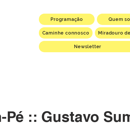
Programação
Quem s
Caminhe connosco
Miradouro de
Newsletter
-Pé :: Gustavo Su