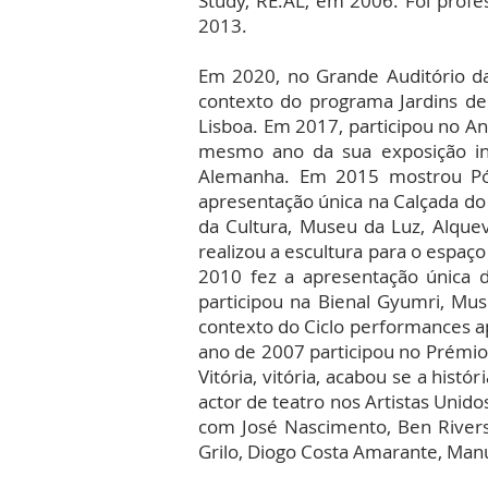
Study, RE.AL, em 2006. Foi profe
2013.
Em 2020, no Grande Auditório d
contexto do programa Jardins de
Lisboa. Em 2017, participou no 
mesmo ano da sua exposição ind
Alemanha. Em 2015 mostrou Pó d
apresentação única na Calçada do 
da Cultura, Museu da Luz, Alquev
realizou a escultura para o espaç
2010 fez a apresentação única d
participou na Bienal Gyumri, Mu
contexto do Ciclo performances ap
ano de 2007 participou no Prémio 
Vitória, vitória, acabou se a hist
actor de teatro nos Artistas Uni
com José Nascimento, Ben Rivers 
Grilo, Diogo Costa Amarante, Manu