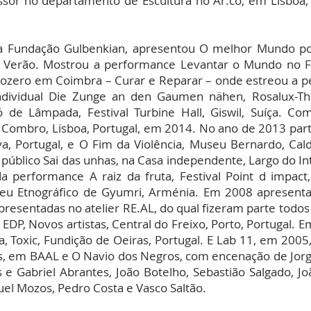
ssor no departamento de Escultura no Ar.co, em Lisboa,
a Fundação Gulbenkian, apresentou O melhor Mundo poss
 Verão. Mostrou a performance Levantar o Mundo no Fes
Anozero em Coimbra – Curar e Reparar – onde estreou a 
ividual Die Zunge an den Gaumen nähen, Rosalux-The 
e Lâmpada, Festival Turbine Hall, Giswil, Suíça. C
Combro, Lisboa, Portugal, em 2014. No ano de 2013 parti
a, Portugal, e O Fim da Violência, Museu Bernardo, Cal
o público Sai das unhas, na Casa independente, Largo do In
a performance A raiz da fruta, Festival Point d impac
seu Etnográfico de Gyumri, Arménia. Em 2008 apresenta 
resentadas no atelier RE.AL, do qual fizeram parte todo
EDP, Novos artistas, Central do Freixo, Porto, Portugal
ória, Toxic, Fundição de Oeiras, Portugal. E Lab 11, em 200
dos, em BAAL e O Navio dos Negros, com encenação de Jorg
e Gabriel Abrantes, João Botelho, Sebastião Salgado, Joã
el Mozos, Pedro Costa e Vasco Saltão.