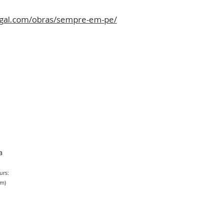
gal.com/obras/sempre-em-pe/
a
urs:
pm)