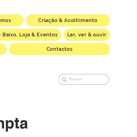
omos
Criação & Acolhimento
 Baixo, Loja & Eventos
Ler, ver & ouvir
Contactos
mpta