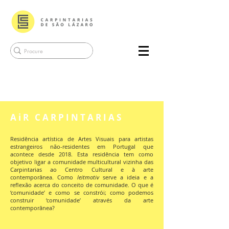
A i R C A R P I N T A R I A S
Residência artística de Artes Visuais para artistas
estrangeiros não-residentes em Portugal que
acontece desde 2018. Esta residência tem como
objetivo ligar a comunidade multicultural vizinha das
Carpintarias ao Centro Cultural e à arte
contemporânea. Como
leitmotiv
serve a ideia e a
reflexão acerca do conceito de comunidade. O que é
‘comunidade’ e como se constrói; como podemos
construir ‘comunidade’ através da arte
contemporânea?