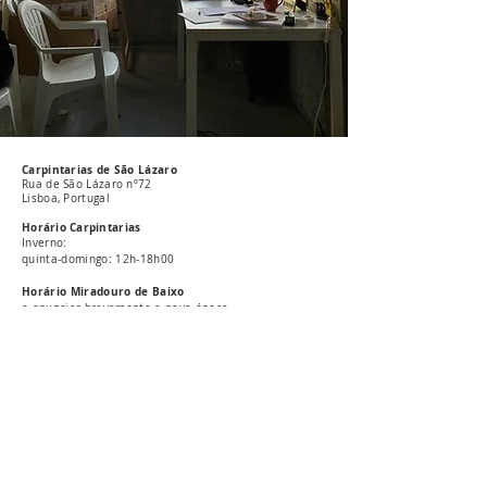
Carpintarias de São Lázaro
Rua de São Lázaro nº72
Lisboa, Portugal
Horário Carpintarias
Inverno:
quinta-domingo: 12h-18h00
Horário Miradouro de Baixo
a anunciar brevemente a nova época
Geral
(Horário de atendimento / consultation hours:
Segunda-Sexta, 11h-16h / Monday-Friday, 11am-4pm)
Telefone:
213815891
E-mail: carpintarias@csl-lisboa.pt
Imprensa
E-mail: imprensa@csl-lisboa.pt
Subscreva a newsletter