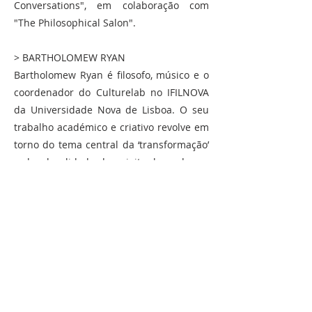
Conversations", em colaboração com
"The Philosophical Salon".
> BARTHOLOMEW RYAN
Bartholomew Ryan é filosofo, músico e o
coordenador do Culturelab no IFILNOVA
da Universidade Nova de Lisboa. O seu
trabalho académico e criativo revolve em
torno do tema central da ‘transformação’
e da pluralidade do sujeito, levando em
consideração as máscaras, ecologias e
identidades (múltiplas) que definem a
condição humana moderna.
Publicou vários livros e artigos sobre
filosofia e literatura, e o livro mais
recente chama-se "Fernando Pessoa and
Philosophy: Countless Lives Inhabit Us"
(co-editor, 2021). Ensinou em