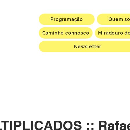
Programação
Quem s
Caminhe connosco
Miradouro de
Newsletter
IPLICADOS :: Rafae