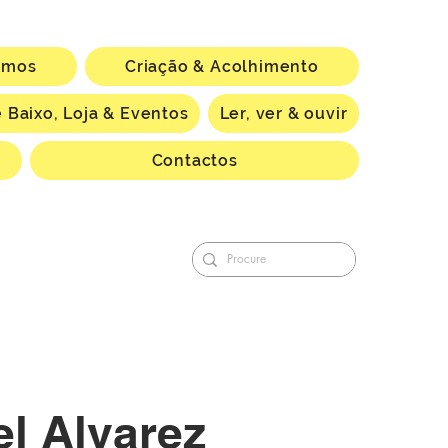
omos
Criação & Acolhimento
 Baixo, Loja & Eventos
Ler, ver & ouvir
Contactos
l Alvarez