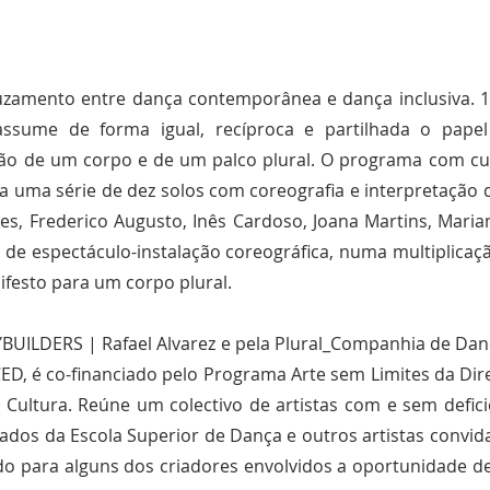
uzamento entre dança contemporânea e dança inclusiva. 10
ssume de forma igual, recíproca e partilhada o papel
 de um corpo e de um palco plural. O programa com cur
a uma série de dez solos com coreografia e interpretação d
es, Frederico Augusto, Inês Cardoso, Joana Martins, Maria
 de espectáculo-instalação coreográfica, numa multiplicaçã
festo para um corpo plural.
YBUILDERS | Rafael Alvarez e pela Plural_Companhia de Da
ED, é co-financiado pelo Programa Arte sem Limites da Dire
Cultura. Reúne um colectivo de artistas com e sem deficiê
nciados da Escola Superior de Dança e outros artistas conv
para alguns dos criadores envolvidos a oportunidade de