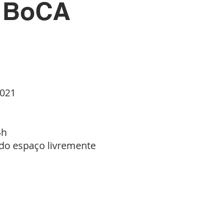
| BoCA
2021
4h
 do espaço livremente