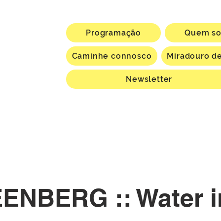
Programação
Quem s
Caminhe connosco
Miradouro de
Newsletter
ENBERG :: Water i