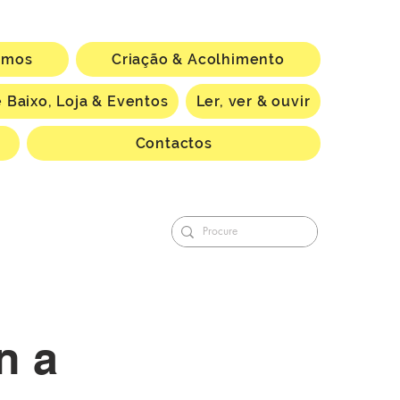
omos
Criação & Acolhimento
 Baixo, Loja & Eventos
Ler, ver & ouvir
Contactos
n a