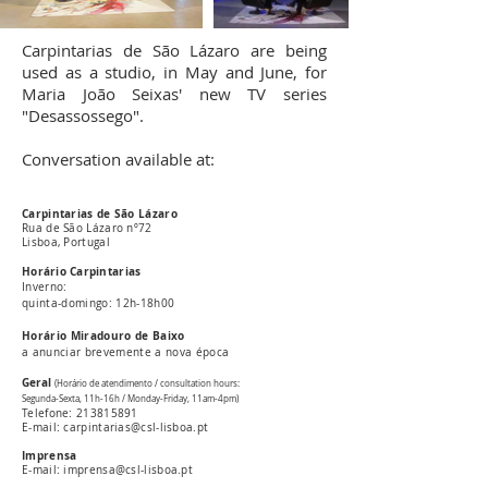
Carpintarias de São Lázaro are being
used as a studio, in May and June, for
Maria João Seixas' new TV series
"Desassossego".
Conversation available at:
Carpintarias de São Lázaro
Rua de São Lázaro nº72
Lisboa, Portugal
Horário Carpintarias
Inverno:
quinta-domingo: 12h-18h00
Horário Miradouro de Baixo
a anunciar brevemente a nova época
Geral
(Horário de atendimento / consultation hours:
Segunda-Sexta, 11h-16h / Monday-Friday, 11am-4pm)
Telefone:
213815891
E-mail: carpintarias@csl-lisboa.pt
Imprensa
E-mail: imprensa@csl-lisboa.pt