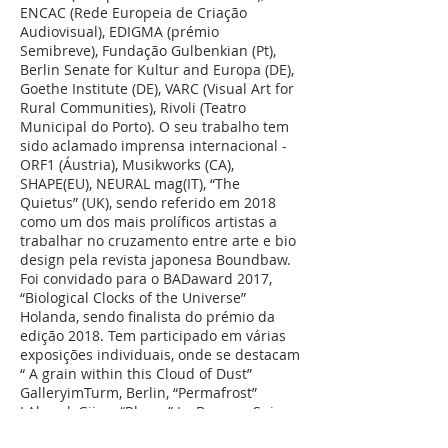
ENCAC (Rede Europeia de Criação
Audiovisual), EDIGMA (prémio
Semibreve), Fundação Gulbenkian (Pt),
Berlin Senate for Kultur and Europa (DE),
Goethe Institute (DE), VARC (Visual Art for
Rural Communities), Rivoli (Teatro
Municipal do Porto). O seu trabalho tem
sido aclamado imprensa internacional -
ORF1 (Áustria), Musikworks (CA),
SHAPE(EU), NEURAL mag(IT), “The
Quietus” (UK), sendo referido em 2018
como um dos mais prolíficos artistas a
trabalhar no cruzamento entre arte e bio
design pela revista japonesa Boundbaw.
Foi convidado para o BADaward 2017,
“Biological Clocks of the Universe”
Holanda, sendo finalista do prémio da
edição 2018. Tem participado em várias
exposições individuais, onde se destacam
“ A grain within this Cloud of Dust”
GalleryimTurm, Berlin, “Permafrost”
LAboral, Gijon, “Rhone” La Becque, Suiça,
assim como em mostras colectivas, uma