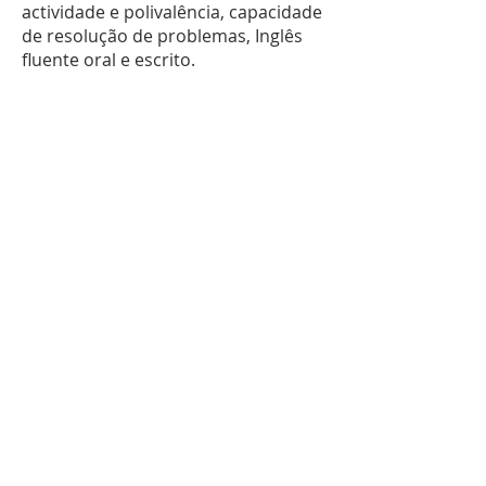
actividade e polivalência, capacidade
de resolução de problemas, Inglês
fluente oral e escrito.
Entrevistas —
26 a 30 de Dezembro
Para questões ou mais informação:
candidaturas@csl-lisboa.pt
Carpintarias de São Lázaro
Rua de São Lázaro nº72
Lisbon, Portugal
Carpintarias de São Lázaro Hours
Programme to be announced soon
Miradouro de Baixo Hours
Friday: 6pm - 1am
General