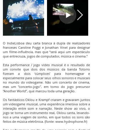
O IndieLisboa deu carta branca à dupla de realizadores
franceses Caroline Poggi e Jonathan Vinel para designar
um filme-influência, mas que “será aqui um espectáculo
que entrecruza, jogos de computador, música e cinema.”
Esta performance / jogo vídeo musical é o resultado de
um convite que dois dos músicos da banda Totorro
fizeram a dois ‘cúmplices’ para homenagear e
especialmente para colocar seus olhos sonoros e musicais
no mundo do videogame. Não um concerto de cinema,
mas um "concerto-jogo", em torno do jogo precursor
“Another World”, que marcou toda uma geração.
Os fantásticos Oklou e Krampf criaram e gravaram juntos
um videogame musical, uma experiência imersiva sobre a
interação entre som e narração. Neste show ao vivo, o
jogo se torna um instrumento real, Oklou canta, levando-
nos a uma viagem de sonho, em que todos os sons são
feitos de música eletrônica. (fonte:
www.hydrophone.fr
)