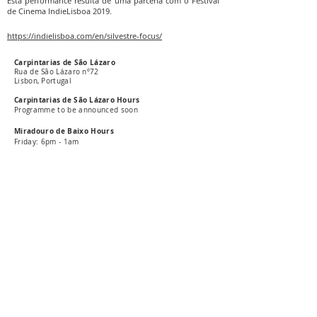
Esta performance resulta de uma parceria com o Festival
de Cinema IndieLisboa 2019.
https://indielisboa.com/en/silvestre-focus/
Carpintarias de São Lázaro
Rua de São Lázaro nº72
Lisbon, Portugal
Carpintarias de São Lázaro Hours
Programme to be announced soon
Miradouro de Baixo Hours
Friday: 6pm - 1am
General
Phone:
213815891
E-mail: carpintarias@csl-lisboa.pt
Pres
s
E-mail: press@csl-lisboa.pt
Subscribe our newsletter
Livro de reclamações online