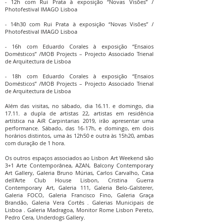
- 12h com Rui Prata à exposição “Novas Visões” /
Photofestival IMAGO Lisboa
- 14h30 com Rui Prata à exposição “Novas Visões” /
Photofestival IMAGO Lisboa
- 16h com Eduardo Corales à exposição “Ensaios
Domésticos” /MOB Projects – Projecto Associado Trienal
de Arquitectura de Lisboa
- 18h com Eduardo Corales à exposição “Ensaios
Domésticos” /MOB Projects – Projecto Associado Trienal
de Arquitectura de Lisboa
Além das visitas, no sábado, dia 16.11. e domingo, dia
17.11. a dupla de artistas 22, artistas em residência
artística na AiR Carpintarias 2019, irão apresentar uma
performance. Sábado, das 16-17h, e domingo, em dois
horários distintos, uma às 12h50 e outra às 15h20, ambas
com duração de 1 hora.
Os outros espaços associados ao Lisbon Art Weekend são
3+1 Arte Contemporânea, AZAN, Balcony Contemporary
Art Gallery, Galeria Bruno Múrias, Carlos Carvalho, Casa
dell'Arte Club House Lisbon, Cristina Guerra
Contemporary Art, Galeria 111, Galeria Belo-Galsterer,
Galeria FOCO, Galeria Francisco Fino, Galeria Graça
Brandão, Galeria Vera Cortês . Galerias Municipais de
Lisboa . Galeria Madragoa, Monitor Rome Lisbon Pereto,
Pedro Cera, Underdogs Gallery.