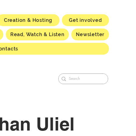
Creation & Hosting
Get involved
Read, Watch & Listen
Newsletter
ontacts
han Uliel