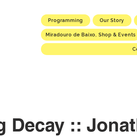
Programming
Our Story
Miradouro de Baixo, Shop & Events
C
 Decay :: Jonat