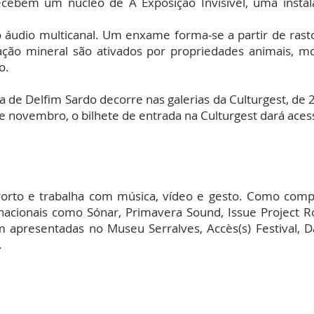
ecebem um núcleo de A Exposição Invisível, uma instal
áudio multicanal. Um enxame forma-se a partir de rast
ção mineral são ativados por propriedades animais, m
o.
a de Delfim Sardo decorre nas galerias da Culturgest, de 
 de novembro, o bilhete de entrada na Culturgest dará acess
 Porto e trabalha com música, vídeo e gesto. Como comp
ternacionais como Sónar, Primavera Sound, Issue Project 
 apresentadas no Museu Serralves, Accès(s) Festival, Dañ
.