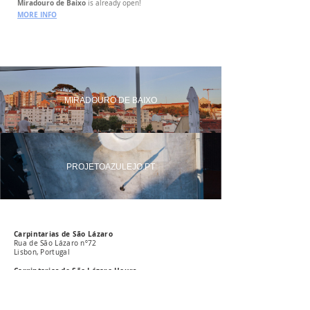
Miradouro de Baixo
is already open!
MORE INFO
MIRADOURO DE BAIXO
PROJETOAZULEJO.PT
Carpintarias de São Lázaro
Rua de São Lázaro nº72
Lisbon, Portugal
Carpintarias de São Lázaro Hours
Programme to be announced soon
Miradouro de Baixo Hours